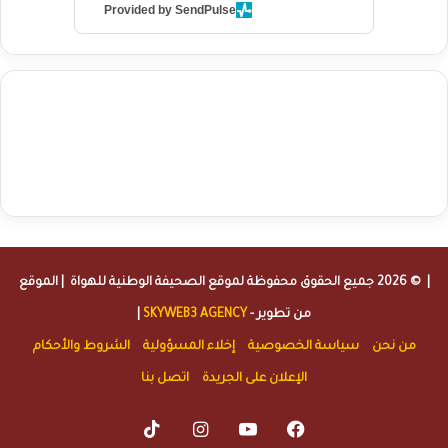
Provided by SendPulse
agence de communication digitale au Maroc
services marketing
digital
stratégie SEO et optimisation web
actualité economique
btp Maroc
actualité btp maroc
maroc
آخر أخبار الرياضة
تحليل مباريات
كرة القدم
أخبار الهواة
نتائج مباريات الهواة
seo
buy iptv
iptv subscription
specialist
trend news
best iptv
agence marketing presse
| © 2026 جميع الحقوق محفوظة لموقع
الصحيفة الوطنية للهواة
| الموقع
من تطوير -
SKYWEB3 AGENCY
|
من نحن
سياسة الخصوصية
إخلاء المسؤولية
الشروط والأحكام
الإعلان على الجريدة
اتصل بنا
TikTok
Instagram
YouTube
Facebook