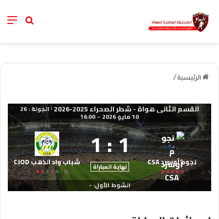
nu
خانة الب
الرئيسية
/
القسم الثاني هواة - شطر الصحراء 2025-2026
الجولة : 26
|
10 مايو 2026
-
16:00
1
:
1
نجوم أوسرد CSA
شباب واد الذهب CJOD
نهاية المباراة
الشوط الأول: -