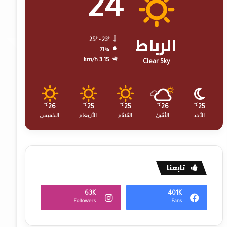
24
الرباط
25º - 23º
71%
3.15 km/h
Clear Sky
℃
26
℃
25
℃
25
℃
26
℃
25
الأحد
الأثنين
الثلاثاء
الأربعاء
الخميس
تابعنا
63K
401K
Followers
Fans