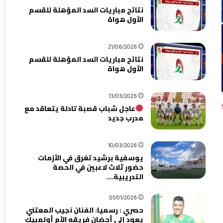
نتائج مباريات السد المؤهلة للقسم
الأول هواة
21/06/2026
نتائج مباريات السد المؤهلة للقسم
الأول هواة
13/03/2026
عاجل شباب قصبة تادلة يتعاقد مع
مدرب جديد
10/03/2026
يوسفية برشيد تغرق في الأزمات
حضور ثلاث لاعبين في الحصة
التدريبية….
01/01/2026
حصري : رسميا: الفنان نجيب المعتني
يعود إلى أحضان فريقه الأم أولمبيك