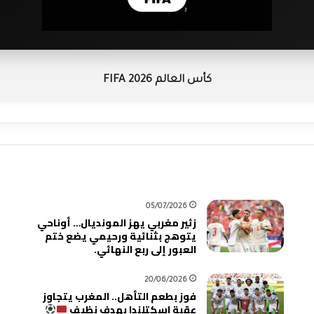
كأس العالم FIFA 2026
05/07/2026
زئير مغربي يهز المونديال… أوناحي
يتوهج بثنائية ورحيمي يضع ختم
العبور إلى ربع النهائي.
20/06/2026
فوز بطعم التأهل.. المغرب يتجاوز
عقبة اسكتلندا بهدف نظيف