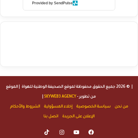
Provided by SendPulse
agence de communication digitale au Maroc
services marketing
digital
stratégie SEO et optimisation web
actualité economique
btp Maroc
actualité btp maroc
maroc
آخر أخبار الرياضة
تحليل مباريات
كرة القدم
أخبار الهواة
نتائج مباريات الهواة
seo
buy iptv
iptv subscription
specialist
trend news
best iptv
agence marketing presse
| © 2026 جميع الحقوق محفوظة لموقع
الصحيفة الوطنية للهواة
| الموقع
من تطوير -
SKYWEB3 AGENCY
|
من نحن
سياسة الخصوصية
إخلاء المسؤولية
الشروط والأحكام
الإعلان على الجريدة
اتصل بنا
TikTok
Instagram
YouTube
Facebook