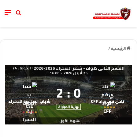
nu
خانة الب
الرئيسية
/
القسم الثاني هواة - شطر الصحراء 2025-2026
الجولة : 24
|
25 أبريل 2026
-
16:00
2
:
0
نادي فم الواد CFF
شباب الساقية الحمراء
CSE
نهاية المباراة
الشوط الأول: -