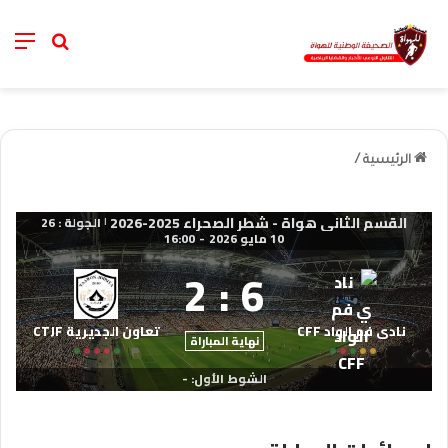
nu
خانة الب
الرئيسية
/
القسم الثاني هواة - شطر الصحراء 2025-2026
الجولة : 26
|
10 مايو 2026
-
16:00
2
:
6
نادي فم الواد CFF
تعاون الجديرية CTJF
نهاية المباراة
الشوط الأول: -