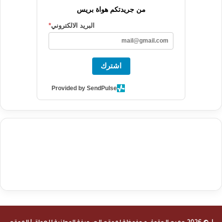
من جريدتكم هواة بريس
البريد الالكتروني
*
اشترك
Provided by SendPulse
agence de communication digitale au Maroc
services marketing
digital
stratégie SEO et optimisation web
actualité economique
btp Maroc
actualité btp maroc
maroc
آخر أخبار الرياضة
تحليل مباريات
كرة القدم
أخبار الهواة
نتائج مباريات الهواة
seo
buy iptv
iptv subscription
specialist
trend news
best iptv
agence marketing presse