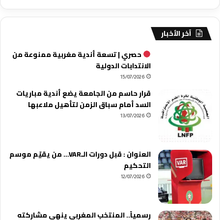
آخر الأخبار
حصري | تسعة أندية مغربية ممنوعة من
الانتدابات الدولية
15/07/2026
قرار حاسم من الجامعة يضع أندية مباريات
السد أمام سباق الزمن لتأهيل ملاعبها
13/07/2026
العنوان : قبل دورات الـVAR… من يقيّم موسم
التحكيم
12/07/2026
رسمياً.. المنتخب المغربي ينهي مشاركته