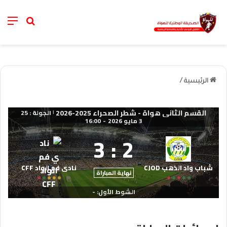
nu
خانة الب
الرئيسية
/
القسم الثاني هواة - شطر الصحراء 2025-2026
الجولة : 25
|
3 مايو 2026
-
16:00
3
:
2
شباب واد الذهب CJOD
نادي فم الواد CFF
نهاية المباراة
الشوط الأول: -