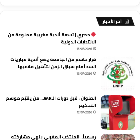
آخر الأخبار
حصري | تسعة أندية مغربية ممنوعة من
الانتدابات الدولية
15/07/2026
قرار حاسم من الجامعة يضع أندية مباريات
السد أمام سباق الزمن لتأهيل ملاعبها
13/07/2026
العنوان : قبل دورات الـVAR… من يقيّم موسم
التحكيم
12/07/2026
رسمياً.. المنتخب المغربي ينهي مشاركته