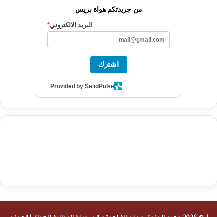
من جريدتكم هواة بريس
البريد الالكتروني
*
اشترك
Provided by SendPulse
agence de communication digitale au Maroc
services marketing
digital
stratégie SEO et optimisation web
actualité economique
btp Maroc
actualité btp maroc
maroc
آخر أخبار الرياضة
تحليل مباريات
كرة القدم
أخبار الهواة
نتائج مباريات الهواة
seo
buy iptv
iptv subscription
specialist
trend news
best iptv
agence marketing presse