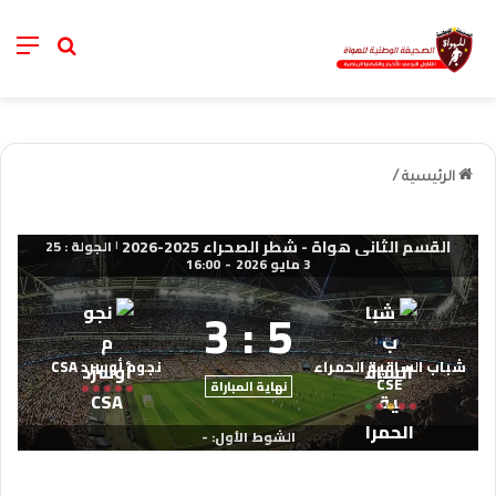
nu
خانة الب
الرئيسية
/
القسم الثاني هواة - شطر الصحراء 2025-2026
الجولة : 25
|
3 مايو 2026
-
16:00
3
:
5
شباب الساقية الحمراء
نجوم أوسرد CSA
CSE
نهاية المباراة
الشوط الأول: -