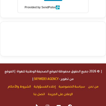
Provided by SendPulse
agence de communication digitale au Maroc
services marketing
digital
stratégie SEO et optimisation web
actualité economique
btp Maroc
actualité btp maroc
maroc
آخر أخبار الرياضة
تحليل مباريات
كرة القدم
أخبار الهواة
نتائج مباريات الهواة
seo
buy iptv
iptv subscription
specialist
trend news
best iptv
agence marketing presse
| © 2026 جميع الحقوق محفوظة لموقع
الصحيفة الوطنية للهواة
| الموقع
من تطوير -
SKYWEB3 AGENCY
|
من نحن
سياسة الخصوصية
إخلاء المسؤولية
الشروط والأحكام
الإعلان على الجريدة
اتصل بنا