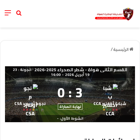
nu
خانة الب
الرئيسية
/
القسم الثاني هواة - شطر الصحراء 2025-2026
الجولة : 23
|
19 أبريل 2026
-
16:00
0
:
3
شباب أخفنير CCA
نجوم أوسرد CSA
نهاية المباراة
الشوط الأول: -