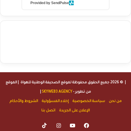
Provided by SendPulse
agence de communication digitale au Maroc
services marketing
digital
stratégie SEO et optimisation web
actualité economique
btp Maroc
actualité btp maroc
maroc
آخر أخبار الرياضة
تحليل مباريات
كرة القدم
أخبار الهواة
نتائج مباريات الهواة
seo
buy iptv
iptv subscription
specialist
trend news
best iptv
agence marketing presse
| © 2026 جميع الحقوق محفوظة لموقع
الصحيفة الوطنية للهواة
| الموقع
من تطوير -
SKYWEB3 AGENCY
|
من نحن
سياسة الخصوصية
إخلاء المسؤولية
الشروط والأحكام
الإعلان على الجريدة
اتصل بنا
TikTok
Instagram
YouTube
Facebook