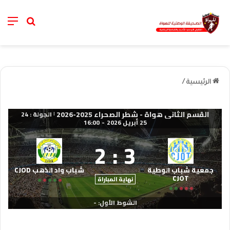
nu
خانة الب
الرئيسية
/
القسم الثاني هواة - شطر الصحراء 2025-2026
الجولة : 24
|
25 أبريل 2026
-
16:00
2
:
3
جمعية شباب الوطية
شباب واد الذهب CJOD
CJOT
نهاية المباراة
الشوط الأول: -