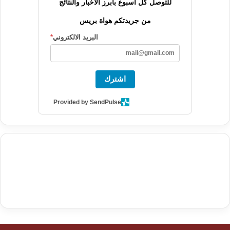
للتوصل كل أسبوع بأبرز الأخبار والنتائج
من جريدتكم هواة بريس
البريد الالكتروني
*
اشترك
Provided by SendPulse
agence de communication digitale au Maroc
services marketing
digital
stratégie SEO et optimisation web
actualité economique
btp Maroc
actualité btp maroc
maroc
آخر أخبار الرياضة
تحليل مباريات
كرة القدم
أخبار الهواة
نتائج مباريات الهواة
seo
buy iptv
iptv subscription
specialist
trend news
best iptv
agence marketing presse