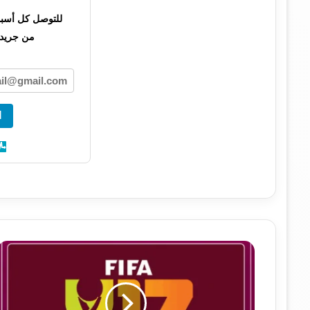
للتوصل كل أسبوع 
من جريدت
ا
م
و
ا
ج
ه