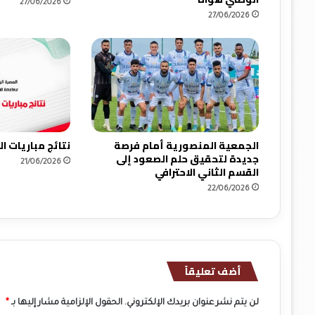
27/06/2026
س
27/06/2026
ب
ا
ن
ي
ا
ف
ي
ك
أ
الجمعية المنصورية أمام فرصة
نتائج مباريات 
س
جديدة لتحقيق حلم الصعود إلى
21/06/2026
ا
القسم الثاني الاحترافي
ل
22/06/2026
ع
ا
ل
م
ل
أضف تعليقاً
ل
ف
ت
لن يتم نشر عنوان بريدك الإلكتروني.
الحقول الإلزامية مشار إليها بـ
*