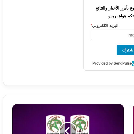
بأبرز الأخبار والنتائج
كم هواة بريس
البريد الالكتروني
*
شترك
Provided by SendPulse
ن
ت
ا
ئ
ج