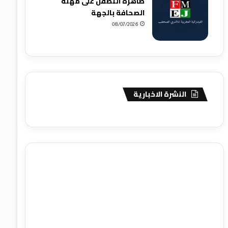
ظاهرة التطفل على مهنة
الصحافة بالجهة
08/07/2026
النشرة الاخبارية
agence de communication digitale au Maroc
services
marketing digital
stratégie SEO et optimisation web
actualité economique maroc
actualité btp maroc
btp
Maroc
آخر أخبار الرياضة
تحليل مباريات كرة القدم
أخبار الهواة
نتائج مباريات الهواة
seo
buy iptv
iptv subscription
specialist
trend news
best iptv
agence marketing
presse