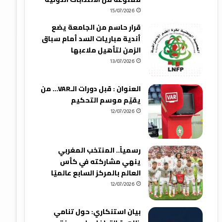
15/07/2026
قرار حاسم من الجامعة يضع
أندية مباريات السد أمام سباق
الزمن لتأهيل ملاعبها
13/07/2026
العنوان : قبل دورات الـVAR… من
يقيّم موسم التحكيم
12/07/2026
رسمياً.. المنتخب المغربي
ينهي مشاركته في كأس
العالم بالمركز السابع عالميًا
12/07/2026
بيان استنكاري: حول تنامي