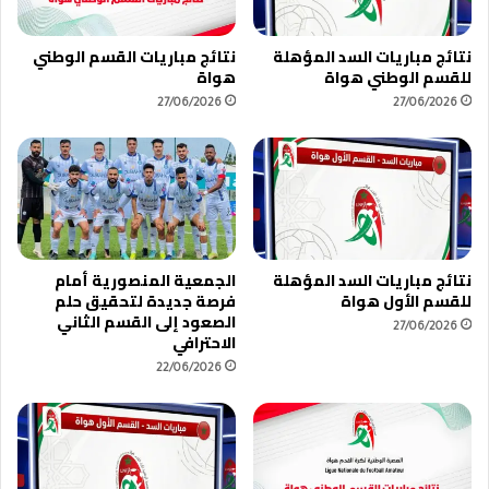
ه
ي
نتائج مباريات السد المؤهلة
نتائج مباريات القسم الوطني
د
للقسم الوطني هواة
هواة
ي
3
27/06/2026
27/06/2026
م
ن
م
ن
ا
ف
س
نتائج مباريات السد المؤهلة
الجمعية المنصورية أمام
ا
للقسم الأول هواة
فرصة جديدة لتحقيق حلم
ت
الصعود إلى القسم الثاني
27/06/2026
ك
الاحترافي
أ
22/06/2026
س
ا
ل
ع
ر