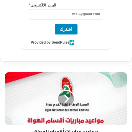
البريد الالكتروني
*
اشترك
Provided by SendPulse
م
و
ا
ع
ي
د
م
ب
ا
مواعيد مباريات أقسام الهواة
ر