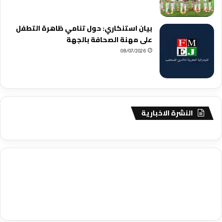
بيان استنكاري: حول تنامي ظاهرة التطفل
على مهنة الصحافة بالجهة
08/07/2026
النشرة الاخبارية
agence de communication digitale au Maroc
services marketing
digital
stratégie SEO et optimisation web
actualité economique
btp Maroc
actualité btp maroc
maroc
آخر أخبار الرياضة
تحليل مباريات
كرة القدم
أخبار الهواة
نتائج مباريات الهواة
seo
buy iptv
iptv subscription
specialist
trend news
best iptv
agence marketing presse