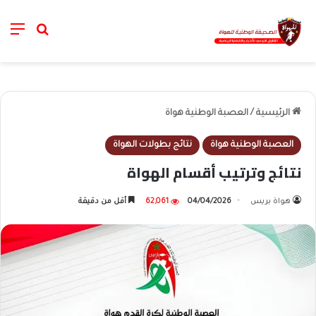
nu
خانة الب
الرئيسية
/
العصبة الوطنية هواة
العصبة الوطنية هواة
نتائج بطولات الهواة
نتائج وترتيب أقسام الهواة
هواة بريس
04/04/2026
62,061
أقل من دقيقة