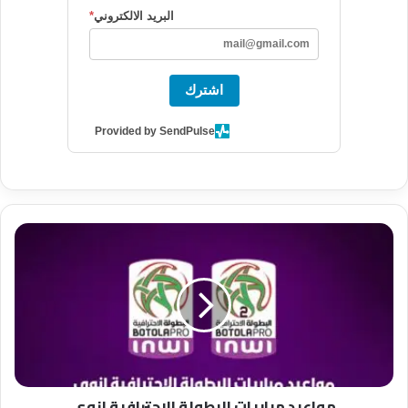
البريد الالكتروني
*
اشترك
Provided by SendPulse
م
و
ا
ع
ي
د
م
ب
ا
مواعيد مباريات البطولة الاحترافية انوي
ر