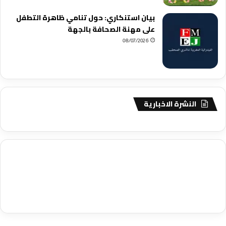
بيان استنكاري: حول تنامي ظاهرة التطفل
على مهنة الصحافة بالجهة
08/07/2026
النشرة الاخبارية
agence de communication digitale au Maroc
services marketing
digital
stratégie SEO et optimisation web
actualité economique
btp Maroc
actualité btp maroc
maroc
آخر أخبار الرياضة
تحليل مباريات
كرة القدم
أخبار الهواة
نتائج مباريات الهواة
seo
buy iptv
iptv subscription
specialist
trend news
best iptv
agence marketing presse