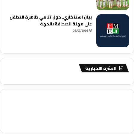
بيان استنكاري: حول تنامي ظاهرة التطفل
على مهنة الصحافة بالجهة
08/07/2026
النشرة الاخبارية
agence de communication digitale au Maroc
services marketing
digital
stratégie SEO et optimisation web
actualité economique
btp Maroc
actualité btp maroc
maroc
آخر أخبار الرياضة
تحليل مباريات
كرة القدم
أخبار الهواة
نتائج مباريات الهواة
seo
buy iptv
iptv subscription
specialist
trend news
best iptv
agence marketing presse