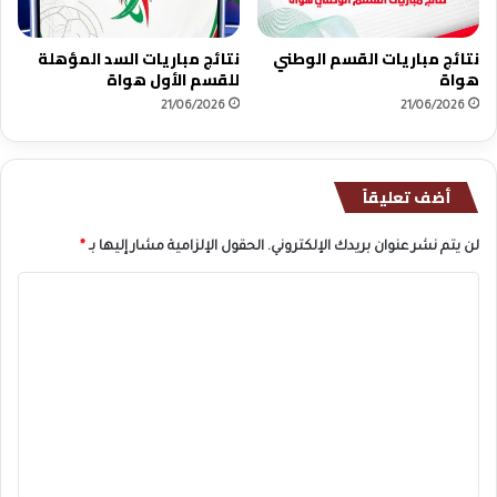
ف
ي
ز
نتائج مباريات القسم الوطني
نتائج مباريات السد المؤهلة
ي
هواة
للقسم الأول هواة
ة
21/06/2026
21/06/2026
ق
ب
ل
ا
أضف تعليقاً
ل
ح
لن يتم نشر عنوان بريدك الإلكتروني.
الحقول الإلزامية مشار إليها بـ
*
س
م
ا
ل
ت
ع
ل
ي
ق