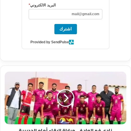
البريد الالكتروني
*
اشترك
Provided by SendPulse
ن
ا
د
ي
ف
م
ا
ل
و
نادي فم الواد في مباراة البقاء أمام الجديرية
ا