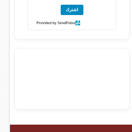
اشترك
Provided by SendPulse
agence de communication digitale au Maroc
services
marketing digital
stratégie SEO et optimisation web
actualité economique maroc
actualité btp maroc
btp
Maroc
آخر أخبار الرياضة
تحليل مباريات كرة القدم
أخبار الهواة
نتائج مباريات الهواة
seo
buy iptv
iptv subscription
specialist
trend news
best iptv
agence marketing
presse