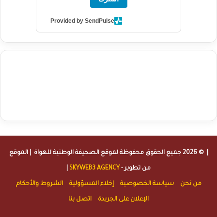
Provided by SendPulse
agence de communication digitale au Maroc
services marketing
digital
stratégie SEO et optimisation web
actualité economique
btp Maroc
actualité btp maroc
maroc
آخر أخبار الرياضة
تحليل مباريات
كرة القدم
أخبار الهواة
نتائج مباريات الهواة
seo
buy iptv
iptv subscription
specialist
trend news
best iptv
agence marketing presse
| © 2026 جميع الحقوق محفوظة لموقع
الصحيفة الوطنية للهواة
| الموقع
من تطوير -
SKYWEB3 AGENCY
|
من نحن
سياسة الخصوصية
إخلاء المسؤولية
الشروط والأحكام
الإعلان على الجريدة
اتصل بنا