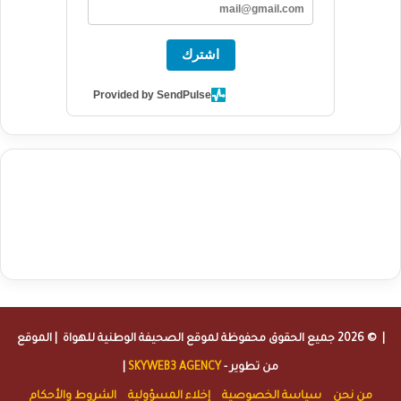
اشترك
Provided by SendPulse
agence de communication digitale au Maroc
services marketing
digital
stratégie SEO et optimisation web
actualité economique
btp Maroc
actualité btp maroc
maroc
آخر أخبار الرياضة
تحليل مباريات
كرة القدم
أخبار الهواة
نتائج مباريات الهواة
seo
buy iptv
iptv subscription
specialist
trend news
best iptv
agence marketing presse
| © 2026 جميع الحقوق محفوظة لموقع
الصحيفة الوطنية للهواة
| الموقع
من تطوير -
SKYWEB3 AGENCY
|
من نحن
سياسة الخصوصية
إخلاء المسؤولية
الشروط والأحكام