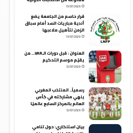
15/07/2026
قرار حاسم من الجامعة يضع
أندية مباريات السد أمام سباق
الزمن لتأهيل ملاعبها
13/07/2026
العنوان : قبل دورات الـVAR… من
يقيّم موسم التحكيم
12/07/2026
رسمياً.. المنتخب المغربي
ينهي مشاركته في كأس
العالم بالمركز السابع عالميًا
12/07/2026
بيان استنكاري: حول تنامي