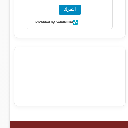
اشترك
Provided by SendPulse
agence de communication digitale au Maroc
services
marketing digital
stratégie SEO et optimisation web
actualité economique maroc
actualité btp maroc
btp
Maroc
آخر أخبار الرياضة
تحليل مباريات كرة القدم
أخبار الهواة
نتائج مباريات الهواة
seo
buy iptv
iptv subscription
specialist
trend news
best iptv
agence marketing
presse