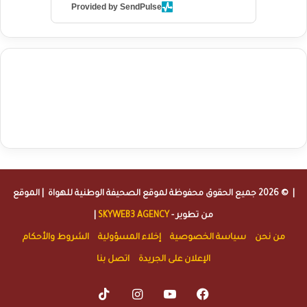
Provided by SendPulse
agence de communication digitale au Maroc
services marketing
digital
stratégie SEO et optimisation web
actualité economique
btp Maroc
actualité btp maroc
maroc
آخر أخبار الرياضة
تحليل مباريات
كرة القدم
أخبار الهواة
نتائج مباريات الهواة
seo
buy iptv
iptv subscription
specialist
trend news
best iptv
agence marketing presse
| © 2026 جميع الحقوق محفوظة لموقع
الصحيفة الوطنية للهواة
| الموقع
من تطوير -
SKYWEB3 AGENCY
|
من نحن
سياسة الخصوصية
إخلاء المسؤولية
الشروط والأحكام
الإعلان على الجريدة
اتصل بنا
TikTok
Instagram
YouTube
Facebook