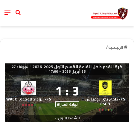
nu
خانة الب
الرئيسية
/
كرة القدم داخل القاعة القسم الأول 2025-2026
الجولة : 27
|
26 أبريل 2026
-
17:00
1
:
3
FS- نادي بني بوعياش
FS- الوداد الوجدي WACO
CSFB
نهاية المباراة
الشوط الأول: -