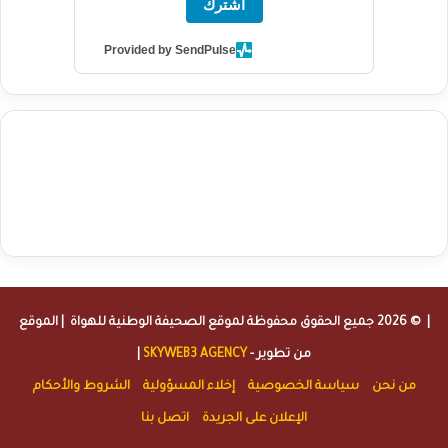
اشترك
Provided by SendPulse
agence de communication digitale au Maroc
services marketing
digital
stratégie SEO et optimisation web
actualité economique
btp Maroc
actualité btp maroc
maroc
آخر أخبار الرياضة
تحليل مباريات
كرة القدم
أخبار الهواة
نتائج مباريات الهواة
seo
buy iptv
iptv subscription
specialist
trend news
best iptv
agence marketing presse
| © 2026 جميع الحقوق محفوظة لموقع
الصحيفة الوطنية للهواة
| الموقع
من تطوير -
SKYWEB3 AGENCY
|
من نحن
سياسة الخصوصية
إخلاء المسؤولية
الشروط والأحكام
الإعلان على الجريدة
اتصل بنا