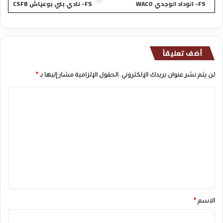
FS- الوداد الوجدي WACO
FS- نادي بني بوعياش CSFB
أضف تعليقاً
لن يتم نشر عنوان بريدك الإلكتروني.
الحقول الإلزامية مشار إليها بـ
*
ا
ل
ت
ع
ل
ي
ق
*
الاسم
*