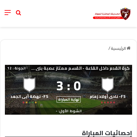
nu
خانة الب
الرئيسية
/
كرة القدم داخل القاعة - القسم ممتاز عصبة بني ملال خنيفرة
الجولة : 12
|
3
:
0
FS- نادي أولاد زمام
FS- نهضة أبي الجعد
نهاية المباراة
الشوط الأول: -
إحصائيات المباراة