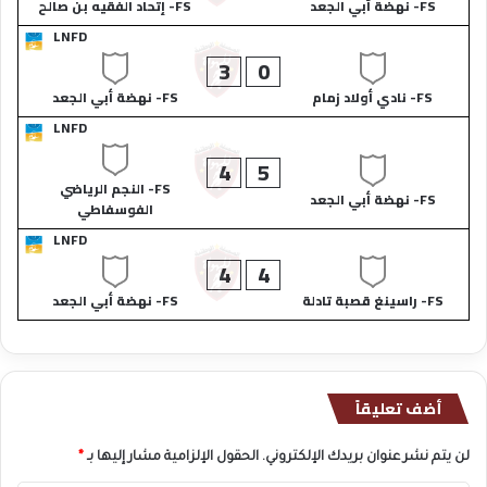
FS- نهضة أبي الجعد
FS- إتحاد الفقيه بن صالح
LNFD
3
0
FS- نادي أولاد زمام
FS- نهضة أبي الجعد
LNFD
4
5
FS- النجم الرياضي
FS- نهضة أبي الجعد
الفوسفاطي
LNFD
4
4
FS- راسينغ قصبة تادلة
FS- نهضة أبي الجعد
أضف تعليقاً
لن يتم نشر عنوان بريدك الإلكتروني.
الحقول الإلزامية مشار إليها بـ
*