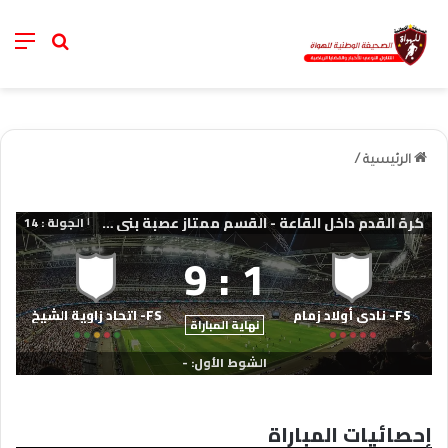
nu
خانة الب
الرئيسية
/
كرة القدم داخل القاعة - القسم ممتاز عصبة بني ملال خنيفرة
الجولة : 14
|
9
:
1
FS- نادي أولاد زمام
FS- اتحاد زاوية الشيخ
نهاية المباراة
الشوط الأول: -
إحصائيات المباراة