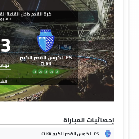
كرة القدم داخل القاعة القسم الأ
3 مايو 2026
3
FS- لكوس القصر الكبير
CLKK
نهاية
ف
ف
ف
ف
ف
الشو
إحصائيات المباراة
FS- لكوس القصر الكبير CLKK