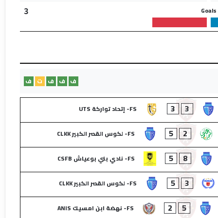
Goals
3
ف
ف
ف
ت
ف
3
3
FS- إتحاد تواركة UTS
5
2
FS- لكوس القصر الكبير CLKK
5
8
FS- نادي بني بوعياش CSFB
5
3
FS- لكوس القصر الكبير CLKK
2
5
FS- نهضة ابن امسيك ANIS