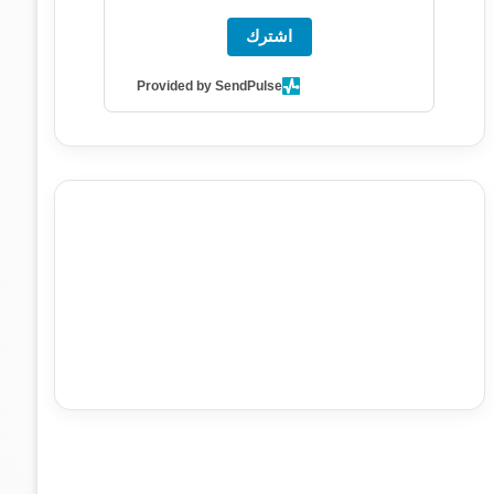
اشترك
Provided by SendPulse
agence de communication digitale au Maroc
services
marketing digital
stratégie SEO et optimisation web
actualité economique maroc
actualité btp maroc
btp
Maroc
آخر أخبار الرياضة
تحليل مباريات كرة القدم
أخبار الهواة
نتائج مباريات الهواة
seo
buy iptv
iptv subscription
specialist
trend news
best iptv
agence marketing
presse