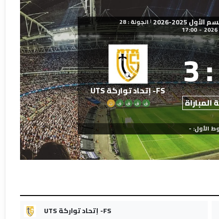
ول 2025-2026
الجولة : 28
|
17:00
-
3
:
FS- إتحاد تواركة UTS
 المباراة
ف
ف
ف
ف
ت
ط الأول: -
FS- إتحاد تواركة UTS