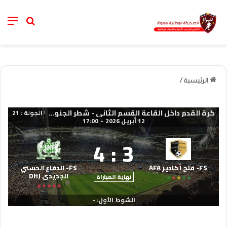
nu
خانة الب
الرئيسية
/
كرة القدم داخل القاعة القسم الثاني - شطر الجنوب 2025-2026
الجولة : 21
|
12 أبريل 2026
-
17:00
4
:
3
FS- فتح أكادير AFA
FS- الدفاع الحسني
الجديدي DHJ
نهاية المباراة
الشوط الأول: -