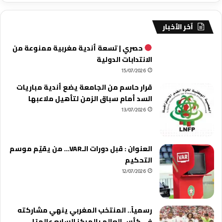
آخر الأخبار
حصري | تسعة أندية مغربية ممنوعة من
الانتدابات الدولية
15/07/2026
قرار حاسم من الجامعة يضع أندية مباريات
السد أمام سباق الزمن لتأهيل ملاعبها
13/07/2026
العنوان : قبل دورات الـVAR… من يقيّم موسم
التحكيم
12/07/2026
رسمياً.. المنتخب المغربي ينهي مشاركته
في كأس العالم بالمركز السابع عالميًا