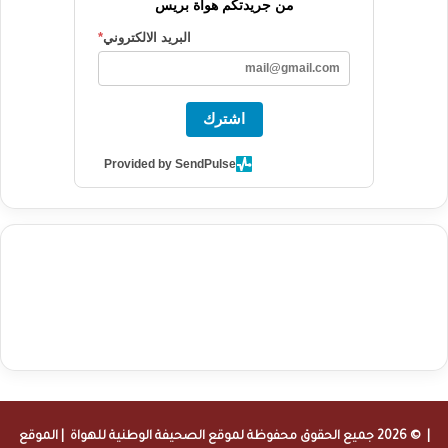
من جريدتكم هواة بريس
البريد الالكتروني
*
اشترك
Provided by SendPulse
agence de communication digitale au Maroc
services marketing
digital
stratégie SEO et optimisation web
actualité economique
btp Maroc
actualité btp maroc
maroc
آخر أخبار الرياضة
تحليل مباريات
كرة القدم
أخبار الهواة
نتائج مباريات الهواة
seo
buy iptv
iptv subscription
specialist
trend news
best iptv
agence marketing presse
| © 2026 جميع الحقوق محفوظة لموقع
الصحيفة الوطنية للهواة
| الموقع