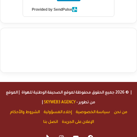
Provided by SendPulse
agence de communication digitale au Maroc
services marketing
digital
stratégie SEO et optimisation web
actualité economique
btp Maroc
actualité btp maroc
maroc
آخر أخبار الرياضة
تحليل مباريات
كرة القدم
أخبار الهواة
نتائج مباريات الهواة
seo
buy iptv
iptv subscription
specialist
trend news
best iptv
agence marketing presse
| © 2026 جميع الحقوق محفوظة لموقع
الصحيفة الوطنية للهواة
| الموقع
من تطوير -
SKYWEB3 AGENCY
|
من نحن
سياسة الخصوصية
إخلاء المسؤولية
الشروط والأحكام
الإعلان على الجريدة
اتصل بنا