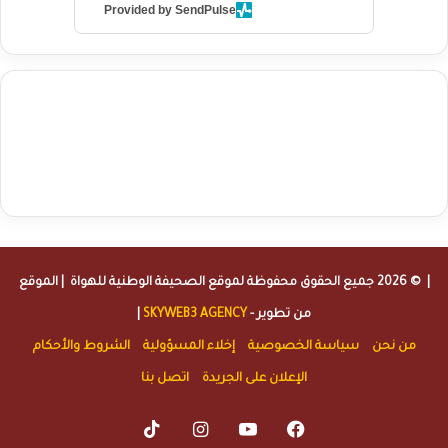
Provided by SendPulse
agence de communication digitale au Maroc
services marketing
digital
stratégie SEO et optimisation web
actualité economique
btp Maroc
actualité btp maroc
maroc
آخر أخبار الرياضة
تحليل مباريات
كرة القدم
أخبار الهواة
نتائج مباريات الهواة
seo
buy iptv
iptv subscription
specialist
trend news
best iptv
agence marketing presse
| © 2026 جميع الحقوق محفوظة لموقع
الصحيفة الوطنية للهواة
| الموقع
من تطوير -
SKYWEB3 AGENCY
|
من نحن
سياسة الخصوصية
إخلاء المسؤولية
الشروط والأحكام
الإعلان على الجريدة
اتصل بنا
TikTok
Instagram
YouTube
Facebook