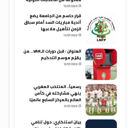
15/07/2026
قرار حاسم من الجامعة يضع
أندية مباريات السد أمام سباق
الزمن لتأهيل ملاعبها
13/07/2026
العنوان : قبل دورات الـVAR… من
يقيّم موسم التحكيم
12/07/2026
رسمياً.. المنتخب المغربي
ينهي مشاركته في كأس
العالم بالمركز السابع عالميًا
12/07/2026
بيان استنكاري: حول تنامي