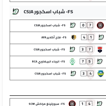
FS- شباب اسكجور CSJA
0
7
FS- شباب اسكجور CSJA
4
1
FS- فتح أكادير AFA
3
7
FS- شباب اسكجور CSJA
7
5
FS- الرجاء البيضاوي RCA
3
4
FS- شباب اسكجور CSJA
1
4
FS- سبورتينغ مراكش SCM