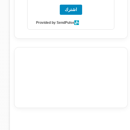
اشترك
Provided by SendPulse
agence de communication digitale au Maroc
services
marketing digital
stratégie SEO et optimisation web
actualité economique maroc
actualité btp maroc
btp
Maroc
آخر أخبار الرياضة
تحليل مباريات كرة القدم
أخبار الهواة
نتائج مباريات الهواة
seo
buy iptv
iptv subscription
specialist
trend news
best iptv
agence marketing
presse