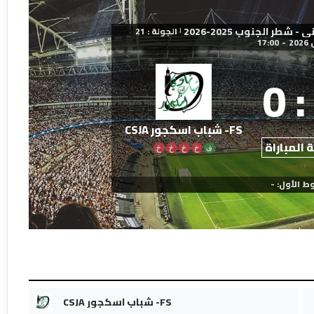
طر الجنوب 2025-2026
الجولة : 21
|
17:00
-
0
:
FS- شباب اسكجور CSJA
 المباراة
ف
خ
خ
خ
خ
ط الأول: -
FS- شباب اسكجور CSJA