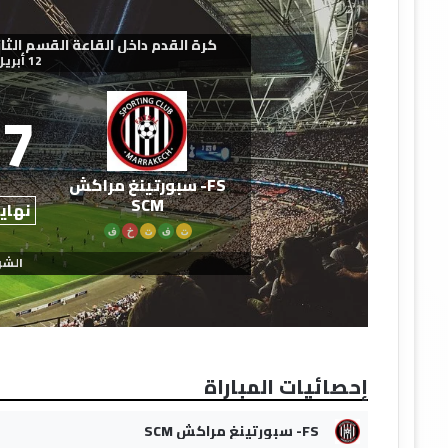
كرة القدم داخل القاعة القسم الثاني - ش
12 أبريل 2026
7
FS- سبورتينغ مراكش
SCM
نهاية
ت
ف
ت
خ
ف
الشو
إحصائيات المباراة
FS- سبورتينغ مراكش SCM