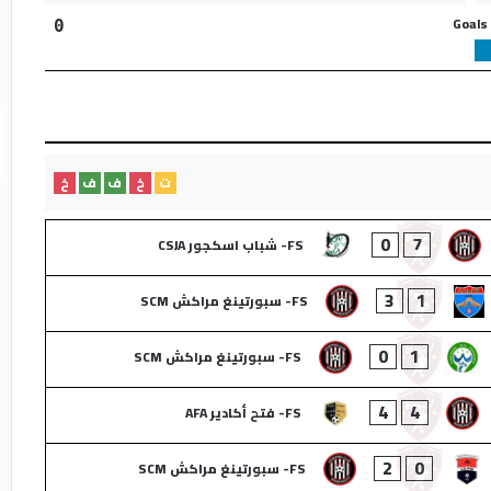
Goals
0
ت
خ
ف
ف
خ
0
7
FS- شباب اسكجور CSJA
3
1
FS- سبورتينغ مراكش SCM
0
1
FS- سبورتينغ مراكش SCM
4
4
FS- فتح أكادير AFA
2
0
FS- سبورتينغ مراكش SCM