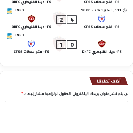
FS- فتح سطات CFSS
FS- دينا القنيطري DKFC
11 ديسمبر 2023
-
16:00
LNFD
2
4
FS- فتح سطات CFSS
FS- دينا القنيطري DKFC
LNFD
1
0
FS- دينا القنيطري DKFC
FS- فتح سطات CFSS
أضف تعليقاً
لن يتم نشر عنوان بريدك الإلكتروني.
الحقول الإلزامية مشار إليها بـ
*
ا
ل
ت
ع