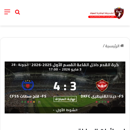
nu
خانة الب
الرئيسية
/
كرة القدم داخل القاعة القسم الأول 2025-2026
الجولة : 28
|
3 مايو 2026
-
17:00
4
:
3
FS- دينا القنيطري DKFC
FS- فتح سطات CFSS
نهاية المباراة
الشوط الأول: -