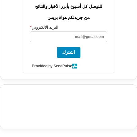
للتوصل كل أسبوع بأبرز الأخبار والنتائج
من جريدتكم هواة بريس
البريد الالكتروني
*
اشترك
Provided by SendPulse
agence de communication digitale au Maroc
services marketing
digital
stratégie SEO et optimisation web
actualité economique
btp Maroc
actualité btp maroc
maroc
آخر أخبار الرياضة
تحليل مباريات
كرة القدم
أخبار الهواة
نتائج مباريات الهواة
seo
buy iptv
iptv subscription
specialist
trend news
best iptv
agence marketing presse