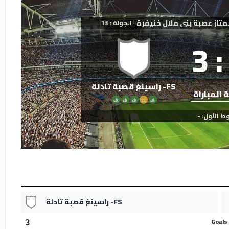
متاز عصبة بني ملال خنيفرة
الجولة : 13
|
3
:
FS- راسينغ قصبة تادلة
 المباراة
ف
ت
ف
ف
ف
ط الأول: -
FS- راسينغ قصبة تادلة
Goals
3