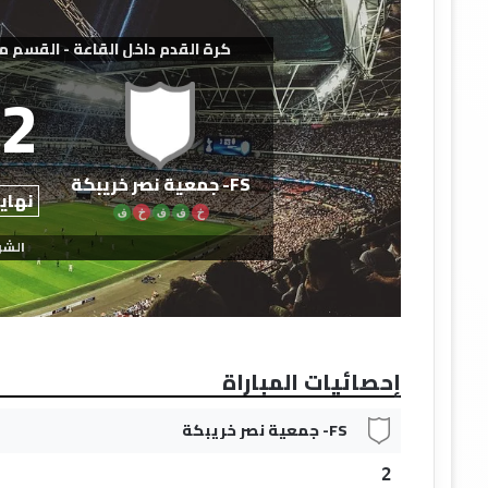
كرة القدم داخل القاعة - القسم م
2
FS- جمعية نصر خريبكة
نهاية
خ
ف
ف
خ
ف
الشو
إحصائيات المباراة
FS- جمعية نصر خريبكة
2