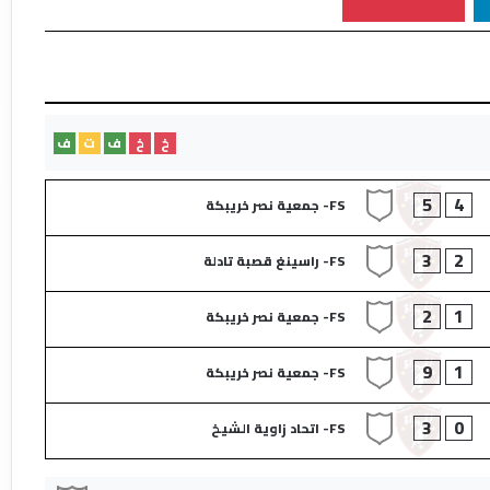
خ
خ
ف
ت
ف
5
4
FS- جمعية نصر خريبكة
3
2
FS- راسينغ قصبة تادلة
2
1
FS- جمعية نصر خريبكة
9
1
FS- جمعية نصر خريبكة
3
0
FS- اتحاد زاوية الشيخ