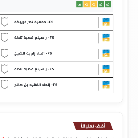
ف
ف
ت
ت
ف
FS- جمعية نصر خريبكة
FS- راسينغ قصبة تادلة
FS- اتحاد زاوية الشيخ
FS- راسينغ قصبة تادلة
FS- إتحاد الفقيه بن صالح
أضف تعليقاً