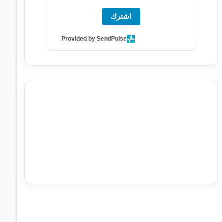
اشترك
Provided by SendPulse
agence de communication digitale au Maroc
services
marketing digital
stratégie SEO et optimisation web
actualité economique maroc
actualité btp maroc
btp
Maroc
آخر أخبار الرياضة
تحليل مباريات كرة القدم
أخبار الهواة
نتائج مباريات الهواة
seo
buy iptv
iptv subscription
specialist
trend news
best iptv
agence marketing
presse