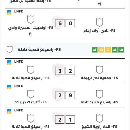
FS- إتحاد الفقيه بن صالح
زم
LNFD
6
0
FS- اولمبيك المسيرة وادي
FS- نادي أولاد زمام
زم
FS- راسينغ قصبة تادلة
ف
ف
ت
ت
ف
LNFD
3
2
FS- جمعية نصر خريبكة
FS- راسينغ قصبة تادلة
LNFD
2
9
FS- راسينغ قصبة تادلة
FS- أتليتيك خريبكة
LNFD
2
1
FS- اتحاد زاوية الشيخ
FS- راسينغ قصبة تادلة