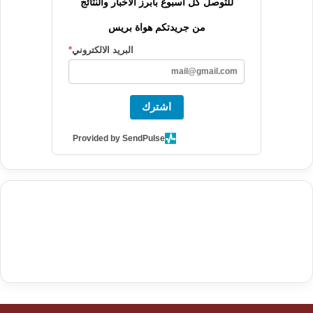
للتوصل كل أسبوع بأبرز الأخبار والنتائج
من جريدتكم هواة بريس
البريد الالكتروني
*
اشترك
Provided by SendPulse
agence de communication digitale au Maroc
services marketing
digital
stratégie SEO et optimisation web
actualité economique
btp Maroc
actualité btp maroc
maroc
آخر أخبار الرياضة
تحليل مباريات
كرة القدم
أخبار الهواة
نتائج مباريات الهواة
seo
buy iptv
iptv subscription
specialist
trend news
best iptv
agence marketing presse