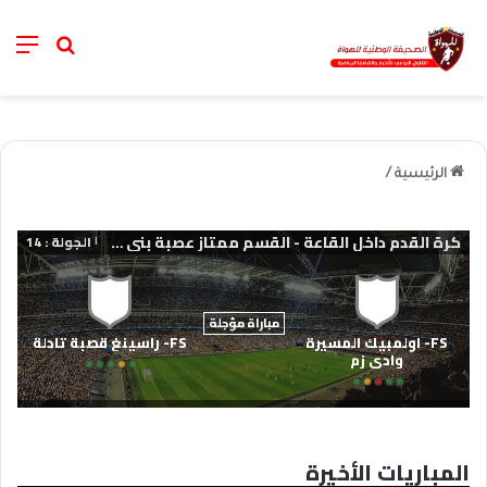
nu
خانة الب
الرئيسية
/
كرة القدم داخل القاعة - القسم ممتاز عصبة بني ملال خنيفرة
الجولة : 14
|
مباراة مؤجلة
FS- اولمبيك المسيرة
FS- راسينغ قصبة تادلة
وادي زم
المباريات الأخيرة