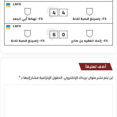
LNFD
4
4
FS- راسينغ قصبة تادلة
FS- نهضة أبي الجعد
LNFD
6
0
FS- إتحاد الفقيه بن صالح
FS- راسينغ قصبة تادلة
أضف تعليقاً
لن يتم نشر عنوان بريدك الإلكتروني.
الحقول الإلزامية مشار إليها بـ
*
ا
ل
ت
ع