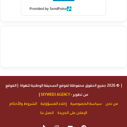
Provided by SendPulse
agence de communication digitale au Maroc
services marketing
digital
stratégie SEO et optimisation web
actualité economique
btp Maroc
actualité btp maroc
maroc
آخر أخبار الرياضة
تحليل مباريات
كرة القدم
أخبار الهواة
نتائج مباريات الهواة
seo
buy iptv
iptv subscription
specialist
trend news
best iptv
agence marketing presse
| © 2026 جميع الحقوق محفوظة لموقع
الصحيفة الوطنية للهواة
| الموقع
من تطوير -
SKYWEB3 AGENCY
|
من نحن
سياسة الخصوصية
إخلاء المسؤولية
الشروط والأحكام
الإعلان على الجريدة
اتصل بنا