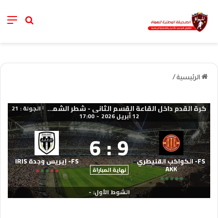
nu
خانة الب
الرئيسية
/
كرة القدم داخل القاعة القسم الثاني - شطر الشمال 2025-2026
الجولة : 21
|
12 أبريل 2026
-
17:00
6
:
9
FS- الكواكب القنيطري
FS- إيريس وجدة IRIS
AKK
نهاية المباراة
الشوط الأول: -