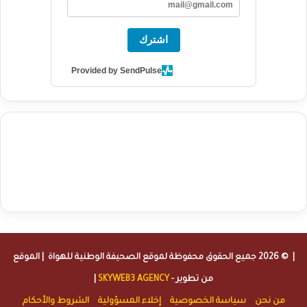
اشترك
Provided by SendPulse
agence de communication digitale au Maroc
services marketing
digital
stratégie SEO et optimisation web
actualité economique
btp Maroc
actualité btp maroc
maroc
آخر أخبار الرياضة
تحليل مباريات
كرة القدم
أخبار الهواة
نتائج مباريات الهواة
seo
buy iptv
iptv subscription
specialist
trend news
best iptv
agence marketing presse
| © 2026 جميع الحقوق محفوظة لموقع
الصحيفة الوطنية للهواة
| الموقع
من تطوير -
SKYWEB3 AGENCY
|
من نحن
سياسة الخصوصية
إخلاء المسؤولية
الشروط والأحكام