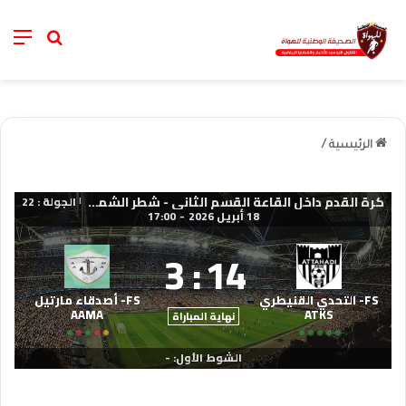
nu
خانة الب
الرئيسية
/
كرة القدم داخل القاعة القسم الثاني - شطر الشمال 2025-2026
الجولة : 22
|
18 أبريل 2026
-
17:00
3
:
14
FS- التحدي القنيطري
FS- أصدقاء مارتيل
AAMA
ATKS
نهاية المباراة
الشوط الأول: -