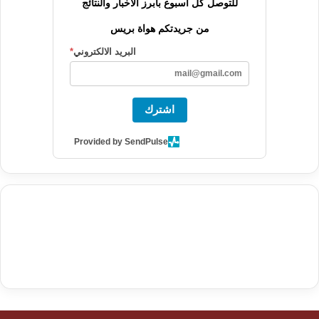
للتوصل كل أسبوع بأبرز الأخبار والنتائج
من جريدتكم هواة بريس
البريد الالكتروني
*
اشترك
Provided by SendPulse
agence de communication digitale au Maroc
services marketing
digital
stratégie SEO et optimisation web
actualité economique
btp Maroc
actualité btp maroc
maroc
آخر أخبار الرياضة
تحليل مباريات
كرة القدم
أخبار الهواة
نتائج مباريات الهواة
seo
buy iptv
iptv subscription
specialist
trend news
best iptv
agence marketing presse