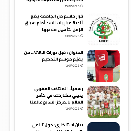
15/07/2026
قرار حاسم من الجامعة يضع
أندية مباريات السد أمام سباق
الزمن لتأهيل ملاعبها
13/07/2026
العنوان : قبل دورات الـVAR… من
يقيّم موسم التحكيم
12/07/2026
رسمياً.. المنتخب المغربي
ينهي مشاركته في كأس
العالم بالمركز السابع عالميًا
12/07/2026
بيان استنكاري: حول تنامي