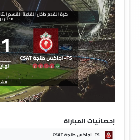
كرة القدم داخل القاعة القسم الثاني - ش
18 أبريل 2026
1
FS- اجاكس طنجة CSAT
نهاية
ف
خ
خ
خ
خ
الشو
إحصائيات المباراة
FS- اجاكس طنجة CSAT