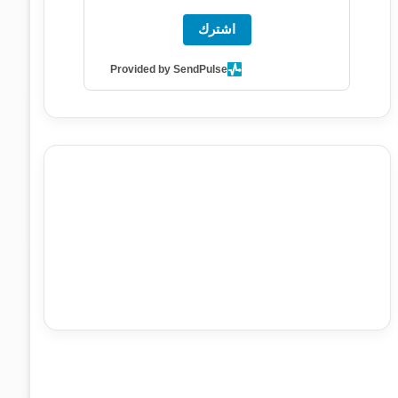
اشترك
Provided by SendPulse
agence de communication digitale au Maroc
services
marketing digital
stratégie SEO et optimisation web
actualité economique maroc
actualité btp maroc
btp
Maroc
آخر أخبار الرياضة
تحليل مباريات كرة القدم
أخبار الهواة
نتائج مباريات الهواة
seo
buy iptv
iptv subscription
specialist
trend news
best iptv
agence marketing
presse