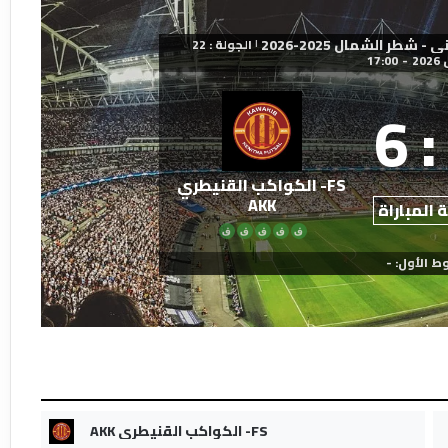
طر الشمال 2025-2026
الجولة : 22
|
17:00
-
6
:
FS- الكواكب القنيطري
AKK
 المباراة
ف
ف
ف
ف
ف
ط الأول: -
FS- الكواكب القنيطري AKK