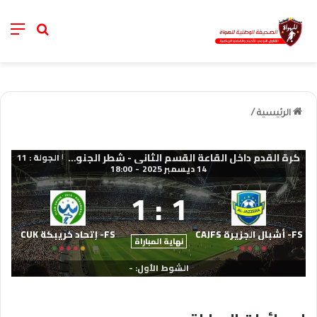
nu
خانة الب
الرئيسية
/
كرة القدم داخل القاعة القسم الثاني - شطر الجنوب 2025-2026
الجولة : 11
|
14 ديسمبر 2025
-
18:00
1
:
1
FS- أشبال الجزيرة CAJFS
FS- إتحاد خريبكة CUK
نهاية المباراة
الشوط الأول: -