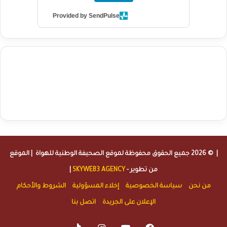
Provided by SendPulse
agence de communication digitale au Maroc
services marketing
digital
stratégie SEO et optimisation web
actualité economique
btp Maroc
actualité btp maroc
maroc
آخر أخبار الرياضة
تحليل مباريات
كرة القدم
أخبار الهواة
نتائج مباريات الهواة
seo
buy iptv
iptv subscription
specialist
trend news
best iptv
agence marketing presse
| © 2026 جميع الحقوق محفوظة لموقع
الصحيفة الوطنية للهواة
| الموقع
من تطوير -
SKYWEB3 AGENCY
|
من نحن
سياسة الخصوصية
إخلاء المسؤولية
الشروط والأحكام
الإعلان على الجريدة
اتصل بنا