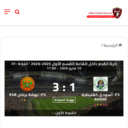
nu
خانة الب
الرئيسية
/
كرة القدم داخل القاعة القسم الأول 2025-2026
الجولة : 29
|
10 مايو 2026
-
17:00
3
:
1
FS- أسود خ. القنيطرة
FS- نهضة بركان RSB
AOKHK
نهاية المباراة
الشوط الأول: -