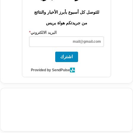
للتوصل كل أسبوع بأبرز الأخبار والنتائج
من جريدتكم هواة بريس
البريد الالكتروني
*
اشترك
Provided by SendPulse
agence de communication digitale au Maroc
services marketing
digital
stratégie SEO et optimisation web
actualité economique
btp Maroc
actualité btp maroc
maroc
آخر أخبار الرياضة
تحليل مباريات
كرة القدم
أخبار الهواة
نتائج مباريات الهواة
seo
buy iptv
iptv subscription
specialist
trend news
best iptv
agence marketing presse