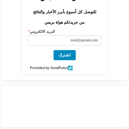
للتوصل كل أسبوع بأبرز الأخبار والنتائج
من جريدتكم هواة بريس
البريد الالكتروني
*
اشترك
Provided by SendPulse
agence de communication digitale au Maroc
services marketing
digital
stratégie SEO et optimisation web
actualité economique
btp Maroc
actualité btp maroc
maroc
آخر أخبار الرياضة
تحليل مباريات
كرة القدم
أخبار الهواة
نتائج مباريات الهواة
seo
buy iptv
iptv subscription
specialist
trend news
best iptv
agence marketing presse