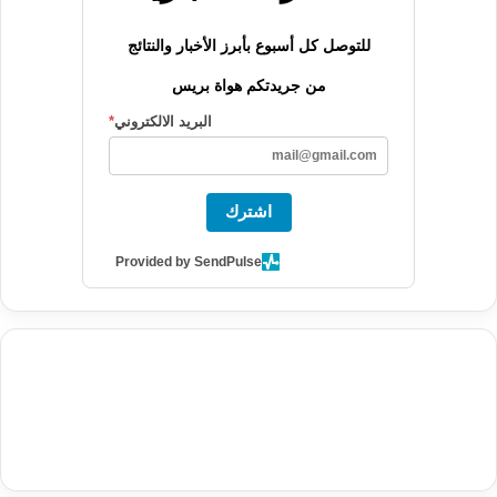
للتوصل كل أسبوع بأبرز الأخبار والنتائج
من جريدتكم هواة بريس
البريد الالكتروني
*
اشترك
Provided by SendPulse
agence de communication digitale au Maroc
services marketing
digital
stratégie SEO et optimisation web
actualité economique
btp Maroc
actualité btp maroc
maroc
آخر أخبار الرياضة
تحليل مباريات
كرة القدم
أخبار الهواة
نتائج مباريات الهواة
seo
buy iptv
iptv subscription
specialist
trend news
best iptv
agence marketing presse