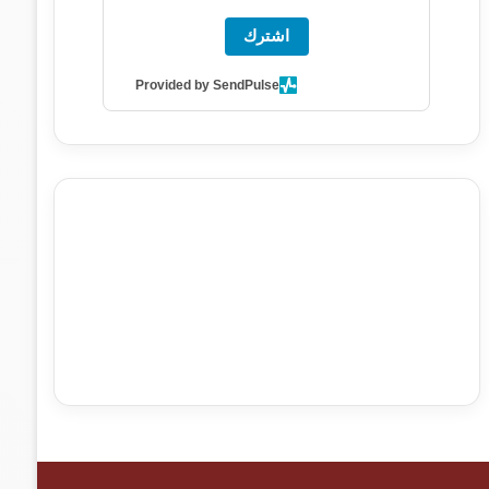
اشترك
Provided by SendPulse
agence de communication digitale au Maroc
services
marketing digital
stratégie SEO et optimisation web
actualité economique maroc
actualité btp maroc
btp
Maroc
آخر أخبار الرياضة
تحليل مباريات كرة القدم
أخبار الهواة
نتائج مباريات الهواة
seo
buy iptv
iptv subscription
specialist
trend news
best iptv
agence marketing
presse