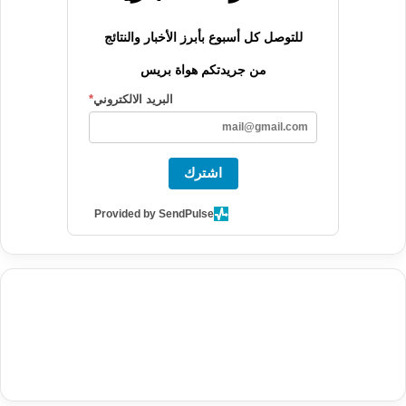
للتوصل كل أسبوع بأبرز الأخبار والنتائج
من جريدتكم هواة بريس
البريد الالكتروني
*
اشترك
Provided by SendPulse
agence de communication digitale au Maroc
services marketing
digital
stratégie SEO et optimisation web
actualité economique
btp Maroc
actualité btp maroc
maroc
آخر أخبار الرياضة
تحليل مباريات
كرة القدم
أخبار الهواة
نتائج مباريات الهواة
seo
buy iptv
iptv subscription
specialist
trend news
best iptv
agence marketing presse