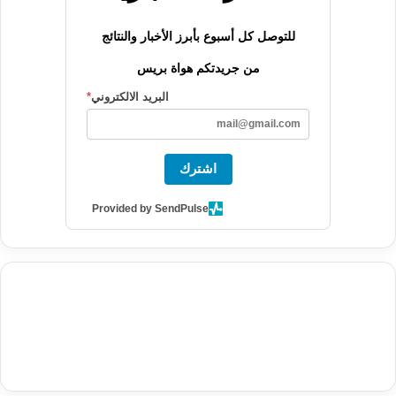
للتوصل كل أسبوع بأبرز الأخبار والنتائج
من جريدتكم هواة بريس
البريد الالكتروني
*
اشترك
Provided by SendPulse
agence de communication digitale au Maroc
services marketing
digital
stratégie SEO et optimisation web
actualité economique
btp Maroc
actualité btp maroc
maroc
آخر أخبار الرياضة
تحليل مباريات
كرة القدم
أخبار الهواة
نتائج مباريات الهواة
seo
buy iptv
iptv subscription
specialist
trend news
best iptv
agence marketing presse