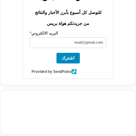
للتوصل كل أسبوع بأبرز الأخبار والنتائج
من جريدتكم هواة بريس
البريد الالكتروني
*
اشترك
Provided by SendPulse
agence de communication digitale au Maroc
services marketing
digital
stratégie SEO et optimisation web
actualité economique
btp Maroc
actualité btp maroc
maroc
آخر أخبار الرياضة
تحليل مباريات
كرة القدم
أخبار الهواة
نتائج مباريات الهواة
seo
buy iptv
iptv subscription
specialist
trend news
best iptv
agence marketing presse