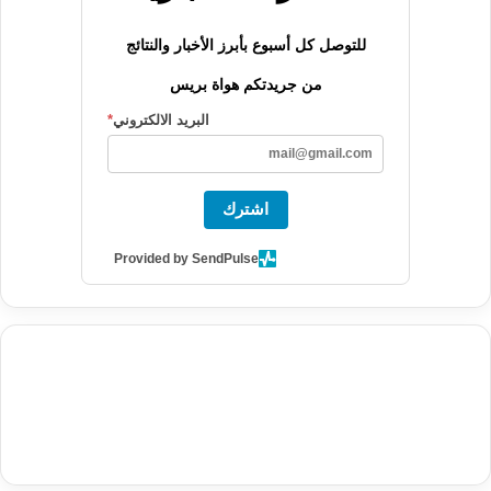
للتوصل كل أسبوع بأبرز الأخبار والنتائج
من جريدتكم هواة بريس
البريد الالكتروني
*
اشترك
Provided by SendPulse
agence de communication digitale au Maroc
services marketing
digital
stratégie SEO et optimisation web
actualité economique
btp Maroc
actualité btp maroc
maroc
آخر أخبار الرياضة
تحليل مباريات
كرة القدم
أخبار الهواة
نتائج مباريات الهواة
seo
buy iptv
iptv subscription
specialist
trend news
best iptv
agence marketing presse