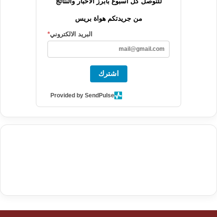
للتوصل كل أسبوع بأبرز الأخبار والنتائج
من جريدتكم هواة بريس
البريد الالكتروني
*
اشترك
Provided by SendPulse
agence de communication digitale au Maroc
services marketing
digital
stratégie SEO et optimisation web
actualité economique
btp Maroc
actualité btp maroc
maroc
آخر أخبار الرياضة
تحليل مباريات
كرة القدم
أخبار الهواة
نتائج مباريات الهواة
seo
buy iptv
iptv subscription
specialist
trend news
best iptv
agence marketing presse