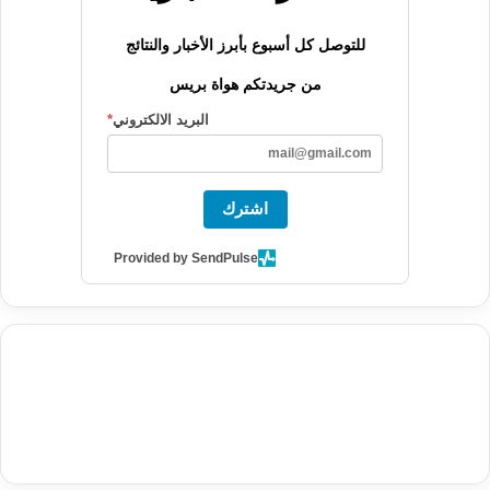
للتوصل كل أسبوع بأبرز الأخبار والنتائج
من جريدتكم هواة بريس
البريد الالكتروني
*
اشترك
Provided by SendPulse
agence de communication digitale au Maroc
services marketing
digital
stratégie SEO et optimisation web
actualité economique
btp Maroc
actualité btp maroc
maroc
آخر أخبار الرياضة
تحليل مباريات
كرة القدم
أخبار الهواة
نتائج مباريات الهواة
seo
buy iptv
iptv subscription
specialist
trend news
best iptv
agence marketing presse