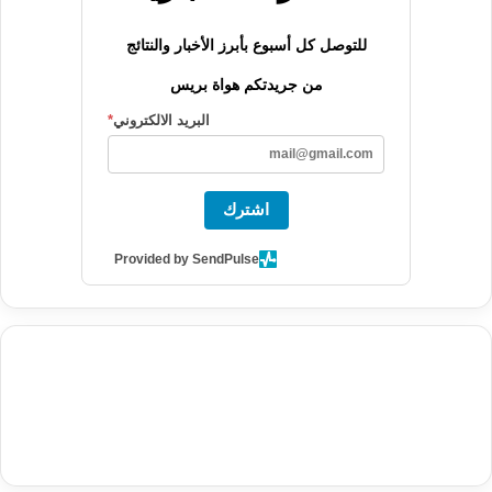
للتوصل كل أسبوع بأبرز الأخبار والنتائج
من جريدتكم هواة بريس
البريد الالكتروني
*
اشترك
Provided by SendPulse
agence de communication digitale au Maroc
services marketing
digital
stratégie SEO et optimisation web
actualité economique
btp Maroc
actualité btp maroc
maroc
آخر أخبار الرياضة
تحليل مباريات
كرة القدم
أخبار الهواة
نتائج مباريات الهواة
seo
buy iptv
iptv subscription
specialist
trend news
best iptv
agence marketing presse