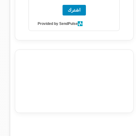
اشترك
Provided by SendPulse
agence de communication digitale au Maroc
services
marketing digital
stratégie SEO et optimisation web
actualité economique maroc
actualité btp maroc
btp
Maroc
آخر أخبار الرياضة
تحليل مباريات كرة القدم
أخبار الهواة
نتائج مباريات الهواة
seo
buy iptv
iptv subscription
specialist
trend news
best iptv
agence marketing
presse