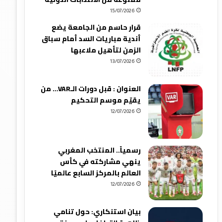
15/07/2026
قرار حاسم من الجامعة يضع
أندية مباريات السد أمام سباق
الزمن لتأهيل ملاعبها
13/07/2026
العنوان : قبل دورات الـVAR… من
يقيّم موسم التحكيم
12/07/2026
رسمياً.. المنتخب المغربي
ينهي مشاركته في كأس
العالم بالمركز السابع عالميًا
12/07/2026
بيان استنكاري: حول تنامي