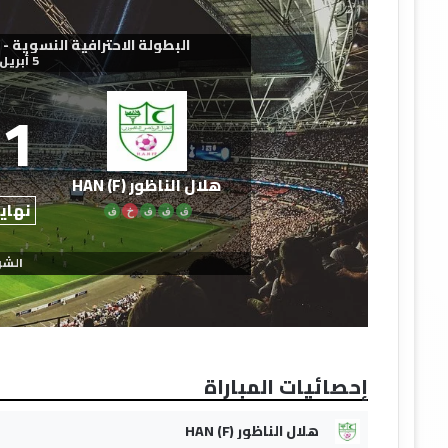
البطولة الاحترافية النسوية - القسم 
5 أبريل 2026
1
هلال الناظور (F) HAN
نهاية
ف
ف
ف
خ
ف
الشو
إحصائيات المباراة
هلال الناظور (F) HAN