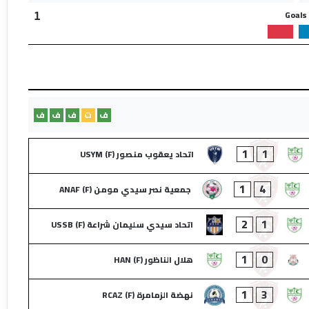
Goals
1
ف
ت
ف
ف
ف
1
1
اتحاد يعقوب منصور (F) USYM
1
4
جمعية نصر سيدي مومن (F) ANAF
2
1
اتحاد سيدي سليمان شراعة (F) USSB
1
0
هلال الناظور (F) HAN
1
3
نهضة الزمامرة (F) RCAZ