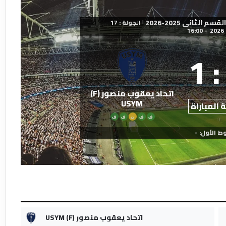
الثاني 2025-2026
الجولة : 17
|
16:00
-
1
:
اتحاد يعقوب منصور (F)
USYM
 المباراة
ف
ف
ت
ف
ف
ط الأول: -
اتحاد يعقوب منصور (F) USYM