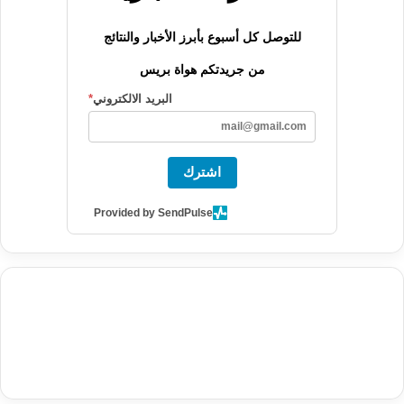
للتوصل كل أسبوع بأبرز الأخبار والنتائج
من جريدتكم هواة بريس
البريد الالكتروني
*
اشترك
Provided by SendPulse
agence de communication digitale au Maroc
services marketing
digital
stratégie SEO et optimisation web
actualité economique
btp Maroc
actualité btp maroc
maroc
آخر أخبار الرياضة
تحليل مباريات
كرة القدم
أخبار الهواة
نتائج مباريات الهواة
seo
buy iptv
iptv subscription
specialist
trend news
best iptv
agence marketing presse