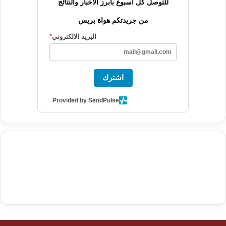
للتوصل كل أسبوع بأبرز الأخبار والنتائج
من جريدتكم هواة بريس
البريد الالكتروني
*
اشترك
Provided by SendPulse
agence de communication digitale au Maroc
services marketing
digital
stratégie SEO et optimisation web
actualité economique
btp Maroc
actualité btp maroc
maroc
آخر أخبار الرياضة
تحليل مباريات
كرة القدم
أخبار الهواة
نتائج مباريات الهواة
seo
buy iptv
iptv subscription
specialist
trend news
best iptv
agence marketing presse