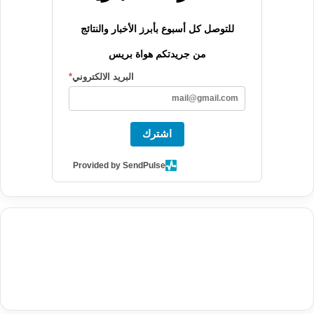
للتوصل كل أسبوع بأبرز الأخبار والنتائج
من جريدتكم هواة بريس
البريد الالكتروني
*
اشترك
Provided by SendPulse
agence de communication digitale au Maroc
services marketing
digital
stratégie SEO et optimisation web
actualité economique
btp Maroc
actualité btp maroc
maroc
آخر أخبار الرياضة
تحليل مباريات
كرة القدم
أخبار الهواة
نتائج مباريات الهواة
seo
buy iptv
iptv subscription
specialist
trend news
best iptv
agence marketing presse